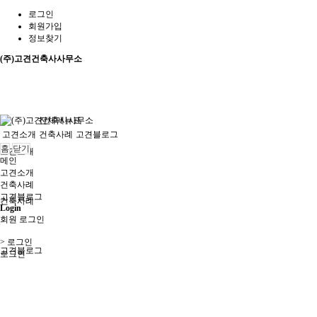
로그인
회원가입
정보찾기
(주)고견건축사사무소
전체메뉴표
고견소개
건축사례
고견블로그
홈
닫기
고견소개
메인
고견소개
건축사례
고견블로그
건축사례
Login
회원 로그인
> 로그인
고견블로그
로그인